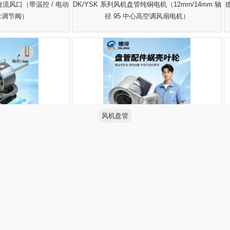
流风口（带温控 / 电动
DK/YSK 系列风机盘管纯铜电机（12mm/14mm 轴
德
调节阀）
径 95 中心高空调风扇电机）
风机盘管
机（12mm/14mm 轴
德冷镀锌钢板风机盘管蜗壳叶轮（涡轮风轮整套）
调风扇电机）